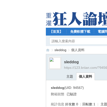
【首頁】
免費軟體下載
電腦
sleddog
個人資料
sleddog
https://123.briian.com/?945
【
›
›
主題
個人資料
sleddog
(UID: 94567)
郵箱狀態
已驗證
統計信息
好友數 0
|
回帖數 1
|
主題