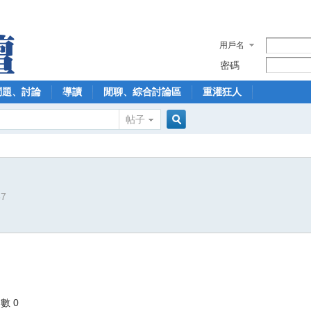
用戶名
密碼
問題、討論
導讀
閒聊、綜合討論區
重灌狂人
帖子
搜
67
索
數 0