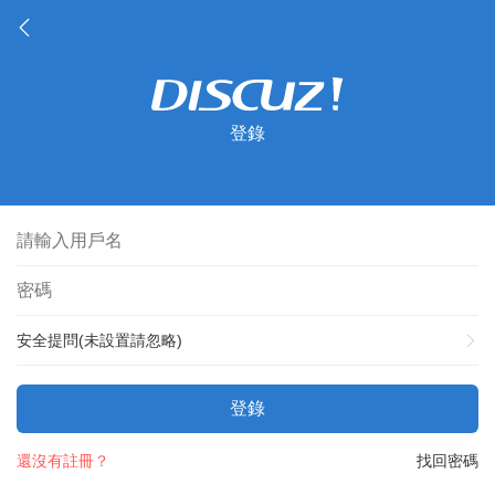
登錄
安全提問(未設置請忽略)
登錄
還沒有註冊？
找回密碼