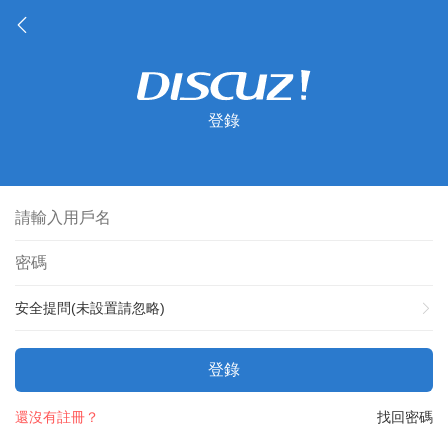
登錄
安全提問(未設置請忽略)
登錄
還沒有註冊？
找回密碼