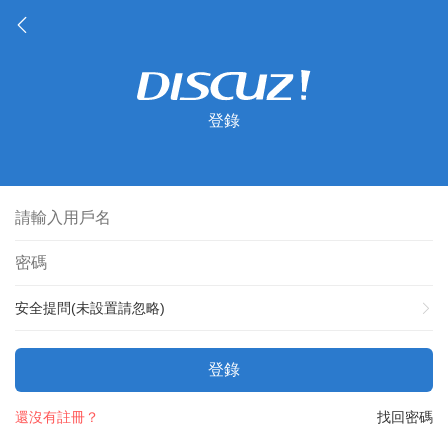
登錄
安全提問(未設置請忽略)
登錄
還沒有註冊？
找回密碼