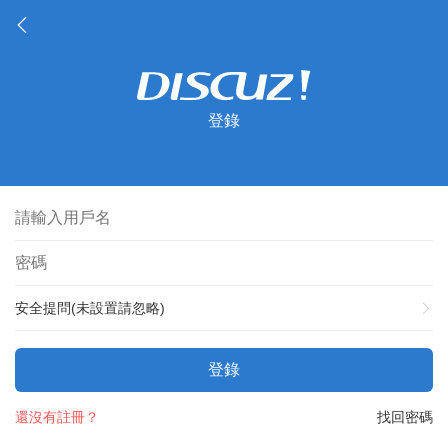
登錄
安全提問(未設置請忽略)
登錄
還沒有註冊？
找回密碼