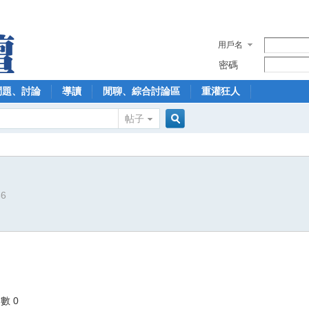
用戶名
密碼
問題、討論
導讀
閒聊、綜合討論區
重灌狂人
帖子
搜
36
索
數 0