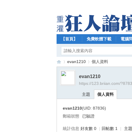
【首頁】
免費軟體下載
電腦
evan1210
個人資料
evan1210
https://123.briian.com/?878
【
›
›
主題
個人資料
evan1210
(UID: 87836)
郵箱狀態
已驗證
統計信息
好友數 0
|
回帖數 1
|
主題