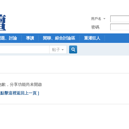
用戶名
密碼
問題、討論
導讀
閒聊、綜合討論區
重灌狂人
帖子
搜
索
抱歉，分享功能尚未開啟
[ 點擊這裡返回上一頁 ]