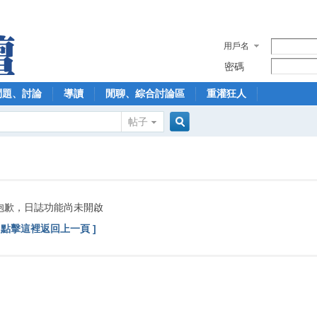
用戶名
密碼
問題、討論
導讀
閒聊、綜合討論區
重灌狂人
帖子
搜
索
抱歉，日誌功能尚未開啟
[ 點擊這裡返回上一頁 ]