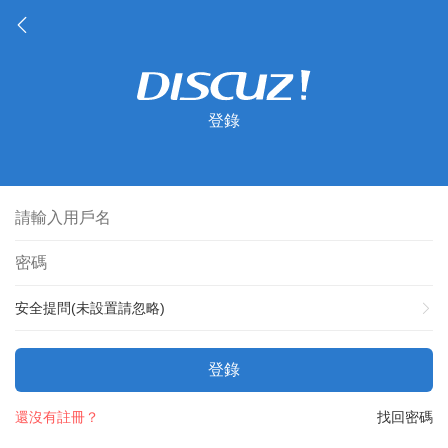
登錄
安全提問(未設置請忽略)
登錄
還沒有註冊？
找回密碼