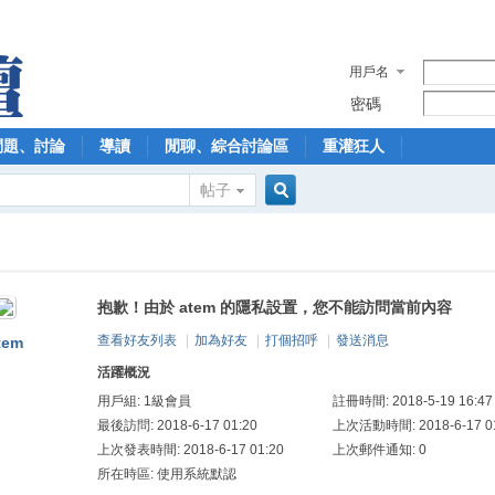
用戶名
密碼
問題、討論
導讀
閒聊、綜合討論區
重灌狂人
帖子
搜
抱歉！由於 atem 的隱私設置，您不能訪問當前內容
索
查看好友列表
|
加為好友
|
打個招呼
|
發送消息
tem
活躍概況
用戶組:
1級會員
註冊時間: 2018-5-19 16:47
最後訪問: 2018-6-17 01:20
上次活動時間: 2018-6-17 01
上次發表時間: 2018-6-17 01:20
上次郵件通知: 0
所在時區: 使用系統默認