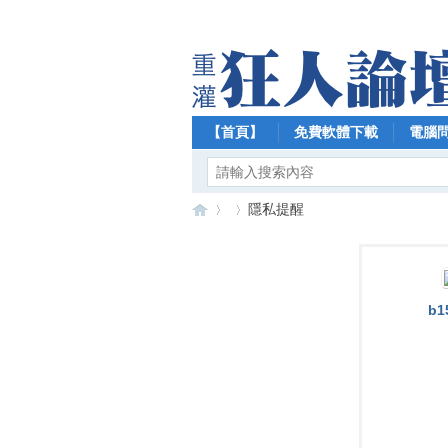
【首頁】
免費軟體下載
電腦
隱私提醒
【
›
›
b1