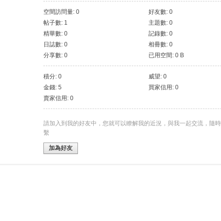
空間訪問量: 0
好友數: 0
帖子數: 1
主題數: 0
精華數: 0
記錄數: 0
日誌數: 0
相冊數: 0
分享數: 0
已用空間: 0 B
積分: 0
威望: 0
金錢: 5
買家信用: 0
賣家信用: 0
請加入到我的好友中，您就可以瞭解我的近況，與我一起交流，隨時
繫
加為好友