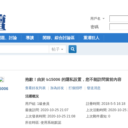
用戶名
密碼
問題、討論
導讀
閒聊、綜合討論區
重灌狂人
帖子
搜
抱歉！由於 b15006 的隱私設置，您不能訪問當前內容
索
查看好友列表
|
加為好友
|
打個招呼
|
發送消息
5006
活躍概況
用戶組:
1級會員
註冊時間: 2018-5-5 16:18
最後訪問: 2020-10-25 21:07
上次活動時間: 2020-10-25 2
上次發表時間: 2020-10-25 21:08
上次郵件通知: 0
所在時區: 使用系統默認