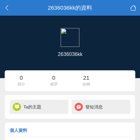
2636036kk的資料
2636036kk
0
0
21
積分
威望
金錢
Ta的主題
發短消息
個人資料