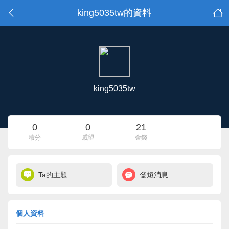
king5035tw的資料
king5035tw
0
0
21
積分
威望
金錢
Ta的主題
發短消息
個人資料