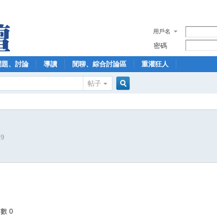
用戶名
密碼
問題、討論
導讀
閒聊、綜合討論區
重灌狂人
帖子
搜
89
索
數 0