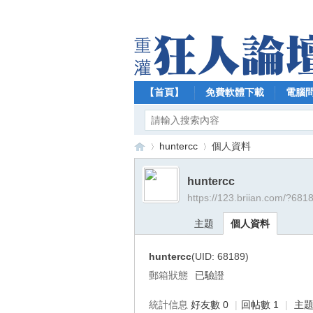
【首頁】
免費軟體下載
電腦
huntercc
個人資料
huntercc
https://123.briian.com/?681
【
›
›
主題
個人資料
huntercc
(UID: 68189)
郵箱狀態
已驗證
統計信息
好友數 0
|
回帖數 1
|
主題