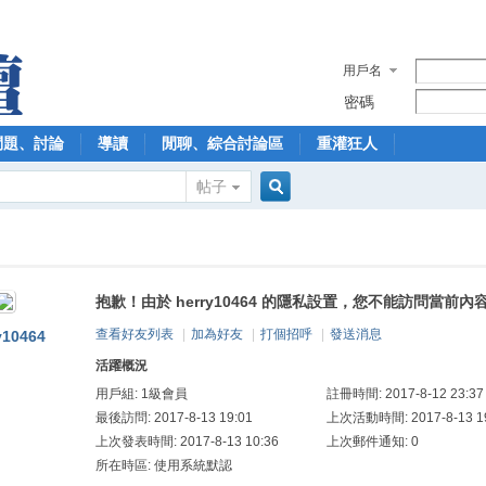
用戶名
密碼
問題、討論
導讀
閒聊、綜合討論區
重灌狂人
帖子
搜
抱歉！由於 herry10464 的隱私設置，您不能訪問當前內
索
查看好友列表
|
加為好友
|
打個招呼
|
發送消息
y10464
活躍概況
用戶組:
1級會員
註冊時間: 2017-8-12 23:37
最後訪問: 2017-8-13 19:01
上次活動時間: 2017-8-13 19
上次發表時間: 2017-8-13 10:36
上次郵件通知: 0
所在時區: 使用系統默認