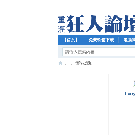
【首頁】
免費軟體下載
電腦
隱私提醒
【
›
›
herr