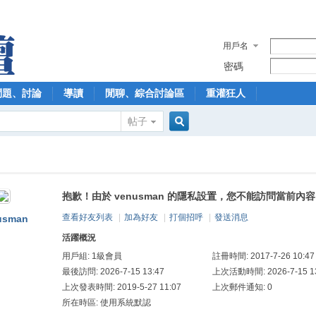
用戶名
密碼
問題、討論
導讀
閒聊、綜合討論區
重灌狂人
帖子
搜
抱歉！由於 venusman 的隱私設置，您不能訪問當前內容
索
查看好友列表
|
加為好友
|
打個招呼
|
發送消息
usman
活躍概況
用戶組:
1級會員
註冊時間: 2017-7-26 10:47
最後訪問: 2026-7-15 13:47
上次活動時間: 2026-7-15 13
上次發表時間: 2019-5-27 11:07
上次郵件通知: 0
所在時區: 使用系統默認