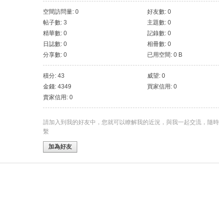
空間訪問量: 0
好友數: 0
帖子數: 3
主題數: 0
精華數: 0
記錄數: 0
日誌數: 0
相冊數: 0
分享數: 0
已用空間: 0 B
積分: 43
威望: 0
金錢: 4349
買家信用: 0
賣家信用: 0
請加入到我的好友中，您就可以瞭解我的近況，與我一起交流，隨時
繫
加為好友