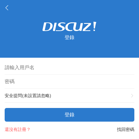
登錄
安全提問(未設置請忽略)
登錄
還沒有註冊？
找回密碼