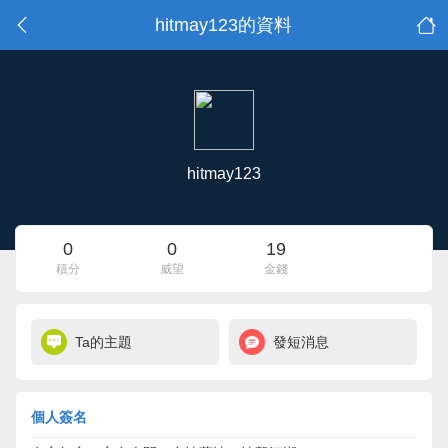
hitmay123的資料
hitmay123
0
0
19
積分
威望
金錢
Ta的主題
發短消息
個人簽名