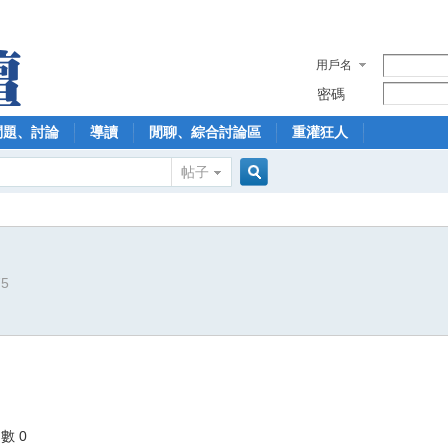
用戶名
密碼
問題、討論
導讀
閒聊、綜合討論區
重灌狂人
帖子
搜
75
索
數 0