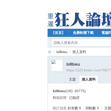
【首頁】
免費軟體下載
電腦
billbieu
個人資料
billbieu
https://123.briian.com/?607
【
›
›
主題
個人資料
billbieu
(UID: 60775)
郵箱狀態
已驗證
統計信息
好友數 0
|
回帖數 3
|
主題