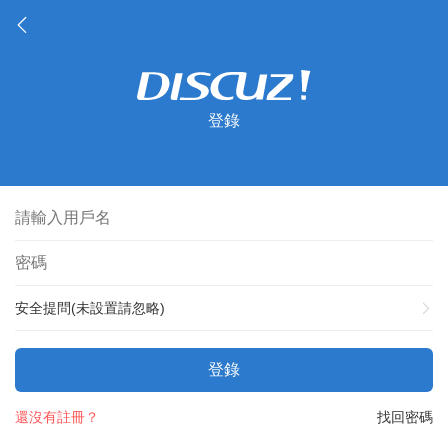
登錄
安全提問(未設置請忽略)
登錄
還沒有註冊？
找回密碼