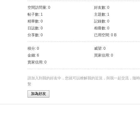
空間訪問量: 0
好友數: 0
帖子數: 1
主題數: 1
精華數: 0
記錄數: 0
日誌數: 0
相冊數: 0
分享數: 0
已用空間: 0 B
積分: 0
威望: 0
金錢: 6
買家信用: 0
賣家信用: 0
請加入到我的好友中，您就可以瞭解我的近況，與我一起交流，隨時
繫
加為好友