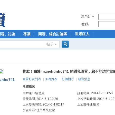
用戶名
密碼
問題、討論
導讀
閒聊、綜合討論區
重灌狂人
帖子
搜
抱歉！由於 manchunho741 的隱私設置，您不能訪問當
索
查看好友列表
|
加為好友
|
打個招呼
|
發送消息
unho741
活躍概況
用戶組:
1級會員
註冊時間: 2014-6-1 01:58
最後訪問: 2014-6-1 19:26
上次活動時間: 2014-6-1 19
上次發表時間: 2014-6-1 02:17
上次郵件通知: 0
所在時區: 使用系統默認