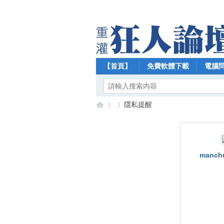
【首頁】
免費軟體下載
電腦
隱私提醒
【
›
›
manch