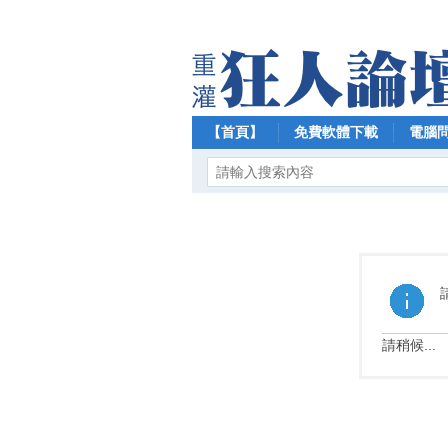
【首頁】
免費軟體下載
電腦
請稍候...