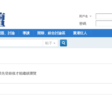
用戶名
密碼
問題、討論
導讀
閒聊、綜合討論區
重灌狂人
帖子
搜
索
請先登錄後才能繼續瀏覽