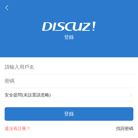
登錄
安全提問(未設置請忽略)
登錄
還沒有註冊？
找回密碼