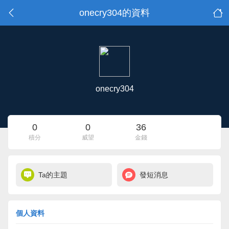
onecry304的資料
onecry304
0
0
36
積分
威望
金錢
Ta的主題
發短消息
個人資料