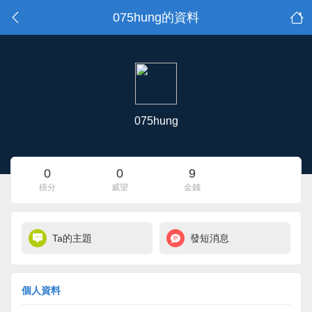
075hung的資料
075hung
0
0
9
積分
威望
金錢
Ta的主題
發短消息
個人資料