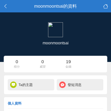
moonmoontsai的資料
moonmoontsai
0
0
19
積分
威望
金錢
Ta的主題
發短消息
個人資料