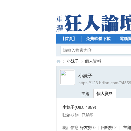
【首頁】
免費軟體下載
電腦
小妹子
個人資料
小妹子
https://123.briian.com/?485
【
›
›
主題
個人資料
小妹子
(UID: 4859)
郵箱狀態
已驗證
統計信息
好友數 0
|
回帖數 2
|
主題