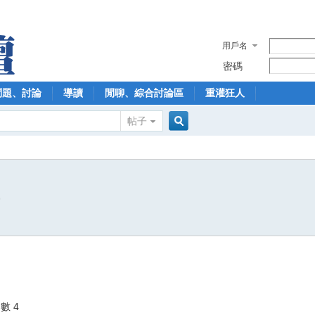
用戶名
密碼
問題、討論
導讀
閒聊、綜合討論區
重灌狂人
帖子
搜
9
索
數 4