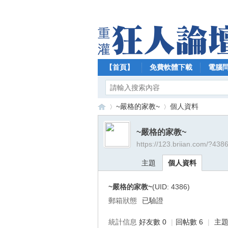
【首頁】
免費軟體下載
電腦
~嚴格的家教~
個人資料
~嚴格的家教~
https://123.briian.com/?438
【
›
›
主題
個人資料
~嚴格的家教~
(UID: 4386)
郵箱狀態
已驗證
統計信息
好友數 0
|
回帖數 6
|
主題