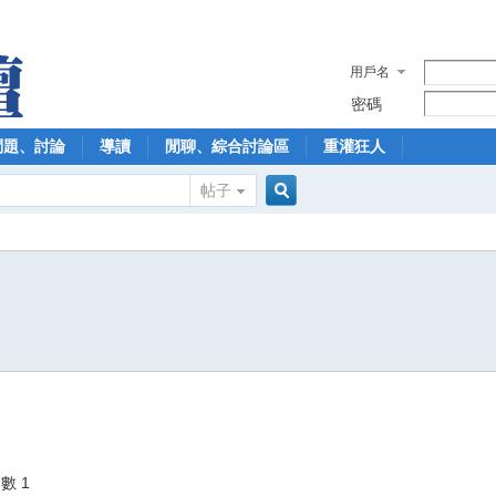
用戶名
密碼
問題、討論
導讀
閒聊、綜合討論區
重灌狂人
帖子
搜
6
索
數 1