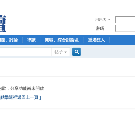
用戶名
密碼
問題、討論
導讀
閒聊、綜合討論區
重灌狂人
帖子
搜
索
抱歉，分享功能尚未開啟
[ 點擊這裡返回上一頁 ]