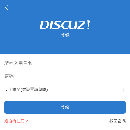
登錄
安全提問(未設置請忽略)
登錄
還沒有註冊？
找回密碼