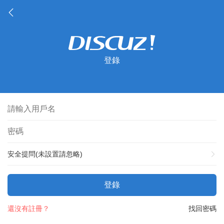
登錄
安全提問(未設置請忽略)
登錄
還沒有註冊？
找回密碼