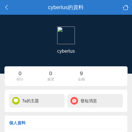
cyberlus的資料
cyberlus
0
0
9
積分
威望
金錢
Ta的主題
發短消息
個人資料