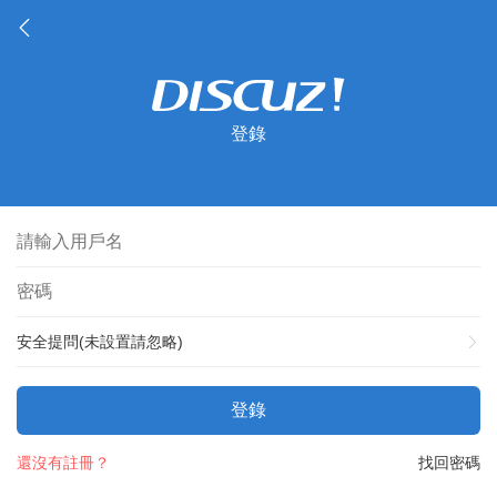
登錄
安全提問(未設置請忽略)
登錄
還沒有註冊？
找回密碼