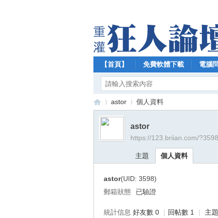
【首頁】
免費軟體下載
電腦
astor
個人資料
astor
https://123.briian.com/?359
【
›
›
主題
個人資料
astor
(UID: 3598)
郵箱狀態
已驗證
統計信息
好友數 0
|
回帖數 1
|
主題