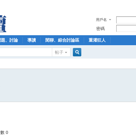
用戶名
密碼
問題、討論
導讀
閒聊、綜合討論區
重灌狂人
帖子
搜
8
索
數 0