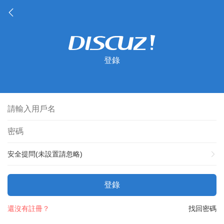
登錄
安全提問(未設置請忽略)
登錄
還沒有註冊？
找回密碼