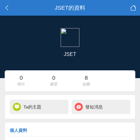
JSET的資料
JSET
0
0
8
積分
威望
金錢
Ta的主題
發短消息
個人資料