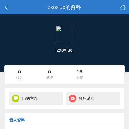
zxoxjue的資料
zxoxjue
0
0
16
積分
威望
金錢
Ta的主題
發短消息
個人資料