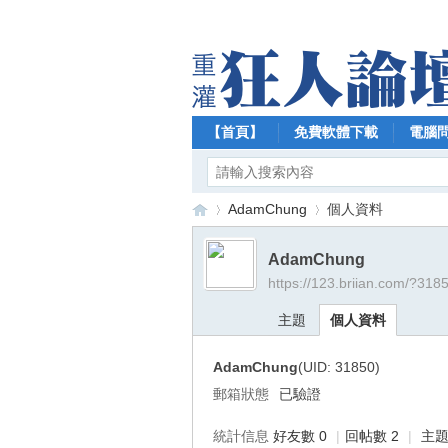
【首頁】
免費軟體下載
電腦
AdamChung
個人資料
AdamChung
https://123.briian.com/?318
【
›
›
主題
個人資料
AdamChung
(UID: 31850)
郵箱狀態
已驗證
統計信息
好友數 0
|
回帖數 2
|
主題