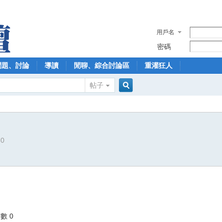
用戶名
密碼
問題、討論
導讀
閒聊、綜合討論區
重灌狂人
帖子
搜
50
索
數 0