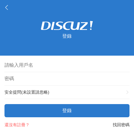
登錄
安全提問(未設置請忽略)
登錄
還沒有註冊？
找回密碼