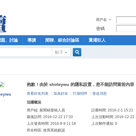
用戶名
密碼
問題、討論
導讀
閒聊、綜合討論區
重灌狂人
帖子
搜
抱歉！由於 shirleywu 的隱私設置，您不能訪問當前內容
索
查看好友列表
|
加為好友
|
打個招呼
|
發送消息
rleywu
活躍概況
用戶組:
新聞稿發稿人員
註冊時間: 2016-2-1 15:21
最後訪問: 2016-12-22 17:33
上次活動時間: 2016-12-22 1
上次發表時間: 2016-8-9 11:18
上次郵件通知: 0
所在時區: 使用系統默認