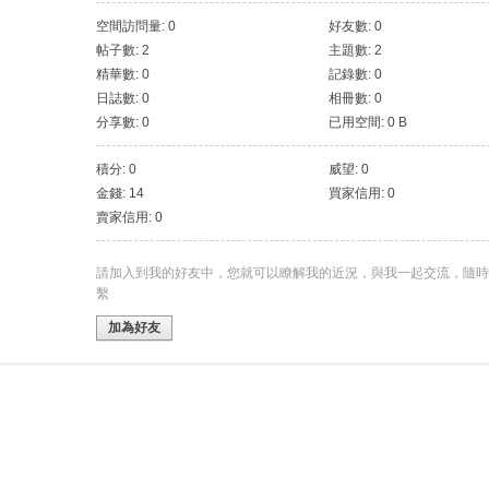
空間訪問量: 0
好友數: 0
帖子數: 2
主題數: 2
精華數: 0
記錄數: 0
日誌數: 0
相冊數: 0
分享數: 0
已用空間: 0 B
積分: 0
威望: 0
金錢: 14
買家信用: 0
賣家信用: 0
請加入到我的好友中，您就可以瞭解我的近況，與我一起交流，隨時
繫
加為好友