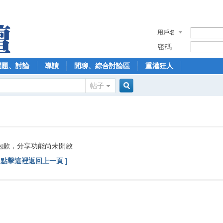
用戶名
密碼
問題、討論
導讀
閒聊、綜合討論區
重灌狂人
帖子
搜
索
抱歉，分享功能尚未開啟
[ 點擊這裡返回上一頁 ]