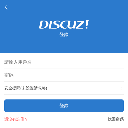
登錄
安全提問(未設置請忽略)
登錄
還沒有註冊？
找回密碼