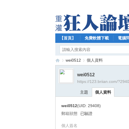
【首頁】
免費軟體下載
電腦
wei0512
個人資料
wei0512
https://123.briian.com/?294
【
›
›
主題
個人資料
wei0512
(UID: 29408)
郵箱狀態
已驗證
個人簽名