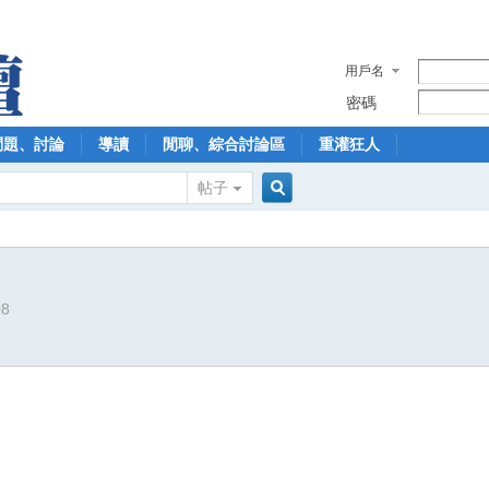
用戶名
密碼
問題、討論
導讀
閒聊、綜合討論區
重灌狂人
帖子
搜
08
索