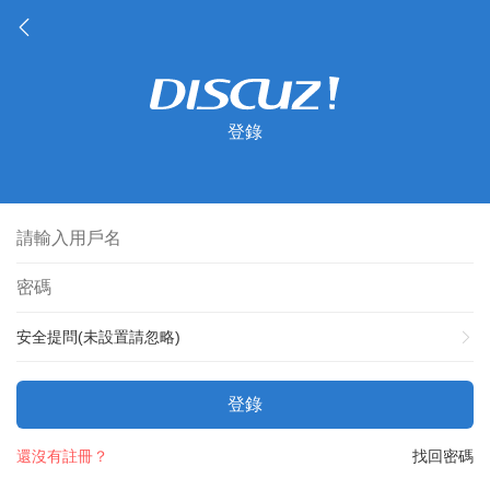
登錄
安全提問(未設置請忽略)
登錄
還沒有註冊？
找回密碼