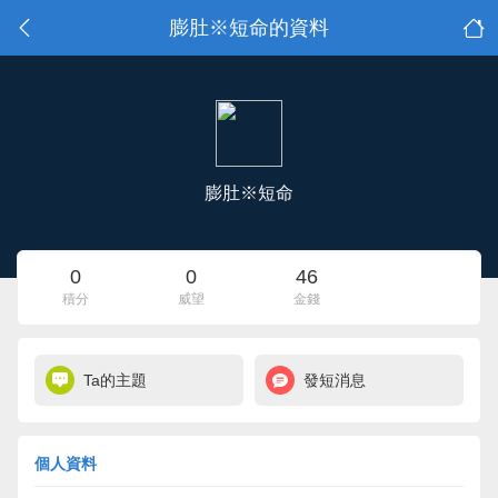
膨肚※短命的資料
膨肚※短命
0
0
46
積分
威望
金錢
Ta的主題
發短消息
個人資料