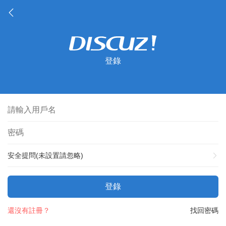
登錄
安全提問(未設置請忽略)
登錄
還沒有註冊？
找回密碼