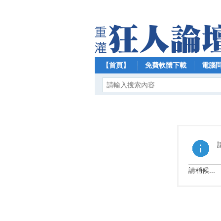
【首頁】
免費軟體下載
電腦
請稍候...