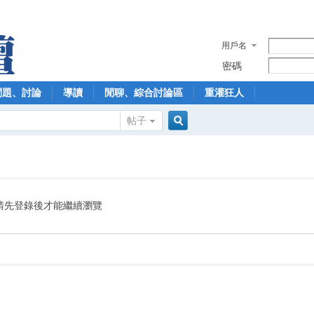
用戶名
密碼
問題、討論
導讀
閒聊、綜合討論區
重灌狂人
帖子
搜
索
請先登錄後才能繼續瀏覽