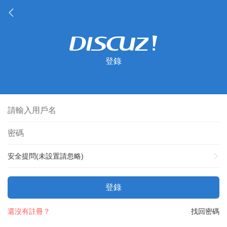
登錄
安全提問(未設置請忽略)
登錄
還沒有註冊？
找回密碼