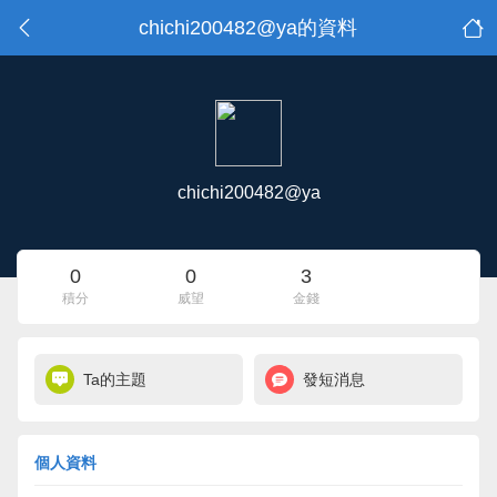
chichi200482@ya的資料
chichi200482@ya
0
0
3
積分
威望
金錢
Ta的主題
發短消息
個人資料