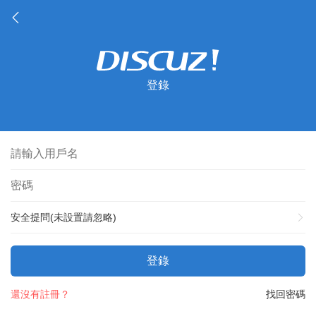
登錄
安全提問(未設置請忽略)
登錄
還沒有註冊？
找回密碼